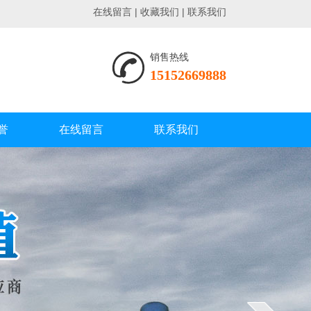
在线留言 |
收藏我们
| 联系我们
销售热线
15152669888
誉
在线留言
联系我们