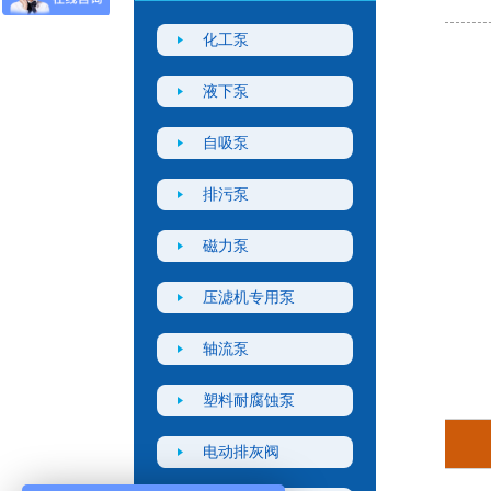
化工泵
液下泵
自吸泵
排污泵
磁力泵
压滤机专用泵
轴流泵
塑料耐腐蚀泵
电动排灰阀