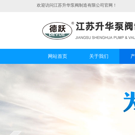
欢迎访问江苏升华泵阀制造有限公司官网！
网站首页
关于我们