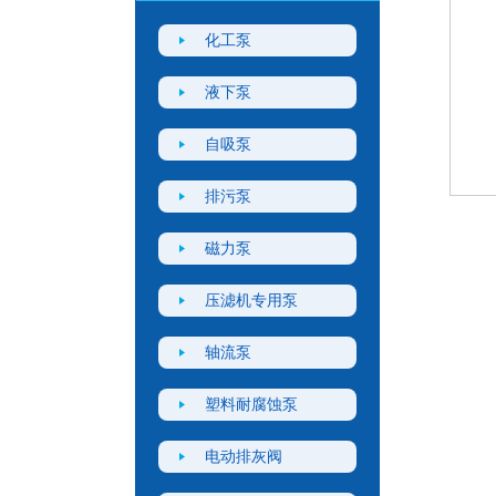
化工泵
液下泵
自吸泵
排污泵
磁力泵
压滤机专用泵
轴流泵
塑料耐腐蚀泵
电动排灰阀